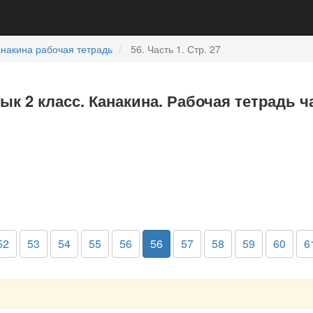
накина рабочая тетрадь
56. Часть 1. Стр. 27
ык 2 класс. Канакина. Рабочая тетрадь ч
52
53
54
55
56
56
57
58
59
60
6