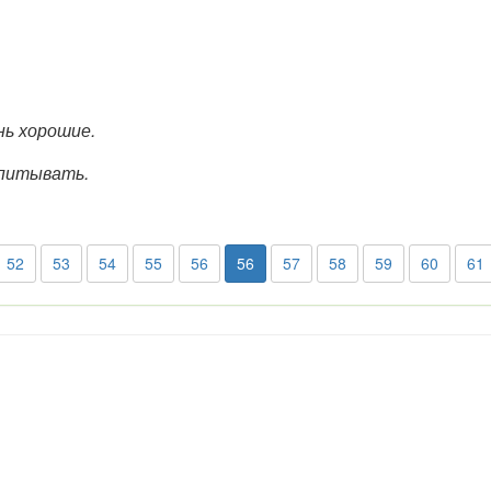
нь хорошие.
спитывать.
52
53
54
55
56
56
57
58
59
60
61