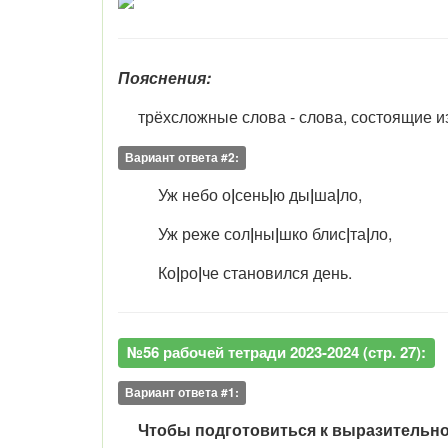
Пояснения:
трёхсложные слова - слова, состоящие из 
Вариант ответа #2:
Уж небо о
|
сень
|
ю ды
|
ша
|
ло,
Уж реже сол
|
ны
|
шко блис
|
та
|
ло,
Ко
|
ро
|
че становился день.
№56 рабочей тетради 2023-2024 (стр. 27):
Вариант ответа #1:
Чтобы подготовиться к выразительн