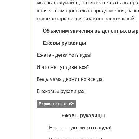
мысль, подумайте, что хотел сказать автор
прочесть эмоционально предложения, на ко
конце которых стоит знак вопросительный.
Объясним значения выделенных выр
Еж
овы рукавицы
Еж
ата - детки хоть куда!
И что же тут дивиться?
Ведь мама держит их всегда
В
еж
овых рукавицах!
Вариант ответа #2:
Ежовы рукавицы
Еж
ата —
детки хоть куда!